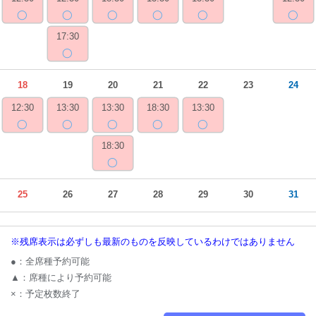
◯
◯
◯
◯
◯
◯
17:30
◯
18
19
20
21
22
23
24
12:30
13:30
13:30
18:30
13:30
◯
◯
◯
◯
◯
18:30
◯
25
26
27
28
29
30
31
※残席表示は必ずしも最新のものを反映しているわけではありません
●：全席種予約可能
▲：席種により予約可能
×：予定枚数終了