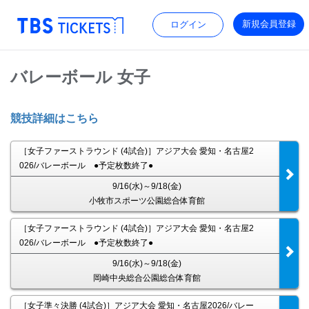
新規会員登録
ログイン
バレーボール 女子
競技詳細はこちら
［女子ファーストラウンド (4試合)］アジア大会 愛知・名古屋2
026/バレーボール ●予定枚数終了●
9/16(水)～9/18(金)
小牧市スポーツ公園総合体育館
［女子ファーストラウンド (4試合)］アジア大会 愛知・名古屋2
026/バレーボール ●予定枚数終了●
9/16(水)～9/18(金)
岡崎中央総合公園総合体育館
［女子準々決勝 (4試合)］アジア大会 愛知・名古屋2026/バレー