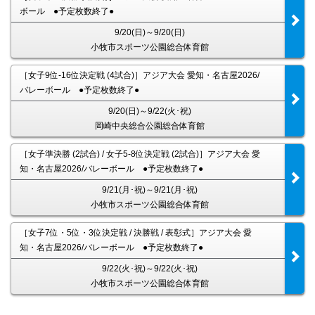
ボール ●予定枚数終了●
9/20(日)～9/20(日)
小牧市スポーツ公園総合体育館
［女子9位-16位決定戦 (4試合)］アジア大会 愛知・名古屋2026/
バレーボール ●予定枚数終了●
9/20(日)～9/22(火･祝)
岡崎中央総合公園総合体育館
［女子準決勝 (2試合) / 女子5-8位決定戦 (2試合)］アジア大会 愛
知・名古屋2026/バレーボール ●予定枚数終了●
9/21(月･祝)～9/21(月･祝)
小牧市スポーツ公園総合体育館
［女子7位・5位・3位決定戦 / 決勝戦 / 表彰式］アジア大会 愛
知・名古屋2026/バレーボール ●予定枚数終了●
9/22(火･祝)～9/22(火･祝)
小牧市スポーツ公園総合体育館