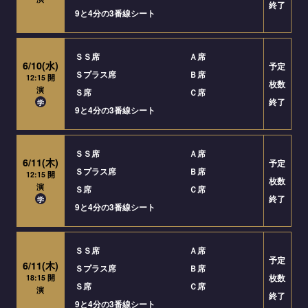
終了
9と4分の3番線シート
ＳＳ席
Ａ席
6/10(水)
予定
Ｓプラス席
Ｂ席
12:15 開
枚数
演
Ｓ席
Ｃ席
終了
9と4分の3番線シート
ＳＳ席
Ａ席
6/11(木)
予定
Ｓプラス席
Ｂ席
12:15 開
枚数
演
Ｓ席
Ｃ席
終了
9と4分の3番線シート
ＳＳ席
Ａ席
予定
6/11(木)
Ｓプラス席
Ｂ席
18:15 開
枚数
Ｓ席
Ｃ席
演
終了
9と4分の3番線シート