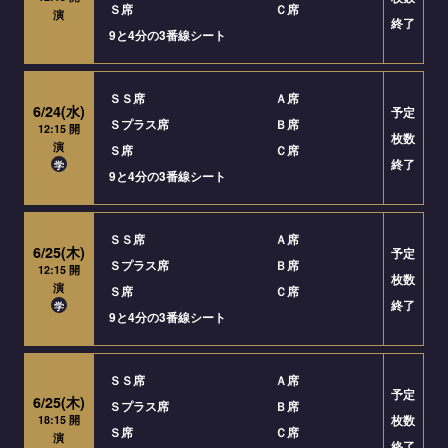
Ｓ席
Ｃ席
演
終了
9と4分の3番線シート
ＳＳ席
Ａ席
6/24(水)
予定
Ｓプラス席
Ｂ席
12:15 開
枚数
演
Ｓ席
Ｃ席
終了
9と4分の3番線シート
ＳＳ席
Ａ席
6/25(木)
予定
Ｓプラス席
Ｂ席
12:15 開
枚数
演
Ｓ席
Ｃ席
終了
9と4分の3番線シート
ＳＳ席
Ａ席
予定
6/25(木)
Ｓプラス席
Ｂ席
18:15 開
枚数
Ｓ席
Ｃ席
演
終了