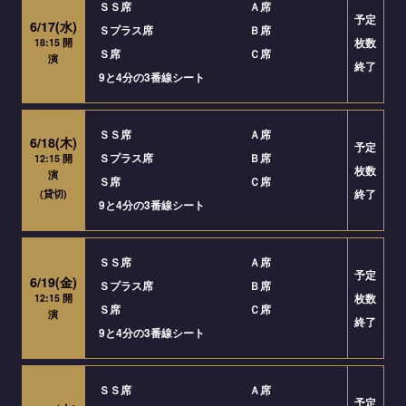
ＳＳ席
Ａ席
予定
6/17(水)
Ｓプラス席
Ｂ席
18:15 開
枚数
Ｓ席
Ｃ席
演
終了
9と4分の3番線シート
ＳＳ席
Ａ席
6/18(木)
予定
Ｓプラス席
Ｂ席
12:15 開
枚数
演
Ｓ席
Ｃ席
(貸切)
終了
9と4分の3番線シート
ＳＳ席
Ａ席
予定
6/19(金)
Ｓプラス席
Ｂ席
12:15 開
枚数
Ｓ席
Ｃ席
演
終了
9と4分の3番線シート
ＳＳ席
Ａ席
予定