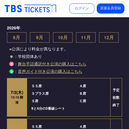
新規会員登録
ログイン
2026年
8月
9月
10月
11月
12月
※公演により料金が異なります。
：学校団体あり
：
舞台手話通訳付き公演の購入はこちら
：
音声ガイド付き公演の購入はこちら
ＳＳ席
Ａ席
予定
7/2(木)
Ｓプラス席
Ｂ席
12:15 開
枚数
Ｓ席
Ｃ席
演
終了
9と4分の3番線シート
ＳＳ席
Ａ席