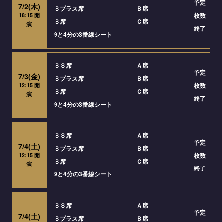
予定
7/2(木)
Ｓプラス席
Ｂ席
18:15 開
枚数
Ｓ席
Ｃ席
演
終了
9と4分の3番線シート
ＳＳ席
Ａ席
予定
7/3(金)
Ｓプラス席
Ｂ席
12:15 開
枚数
Ｓ席
Ｃ席
演
終了
9と4分の3番線シート
ＳＳ席
Ａ席
予定
7/4(土)
Ｓプラス席
Ｂ席
12:15 開
枚数
Ｓ席
Ｃ席
演
終了
9と4分の3番線シート
ＳＳ席
Ａ席
予定
7/4(土)
Ｓプラス席
Ｂ席