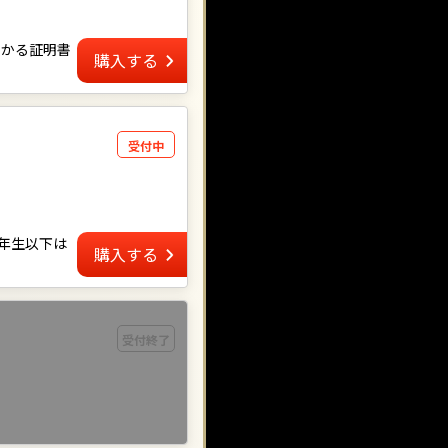
わかる証明書
購入する
受付中
6年生以下は
購入する
受付終了