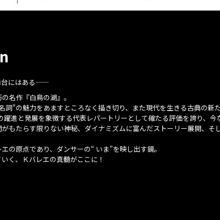
on
にはある――
朽の名作『白鳥の湖』。
代名詞”の魅力をあますところなく描き切り、また現代を生きる古典の新
ーの躍進と発展を象徴する代表レパートリーとして確たる評価を誇り、今
間がもたらす限りない神秘、ダイナミズムに富んだストーリー展開、そ
エの原点であり、ダンサーの“ いま”を映し出す鏡。
ていく、Ｋバレエの真髄がここに！