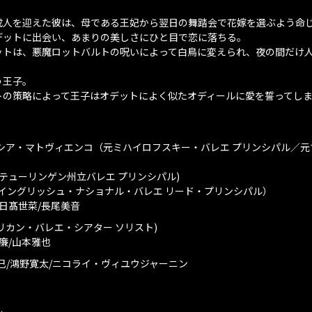
成人を迎えた彼は、母である王妃から翌日の舞踏会で花嫁を選ぶよう命
デットに出会い、あまりの美しさにひと目で恋に落ちる。
ットは、悪魔ロットバルトの呪いによって白鳥に変えられ、夜の間だけ
う王子。
トの策略によって王子はオデットによく似たオディールに愛を誓ってし
シア・マトヴィエンコ（元ミハイロフスキー・バレエ プリンシパル／元
ン州立バレエ プリンシパル)
ュ・ナショナル・バレエ リード・プリンシパル）
菜/長尾美音
リカン・バレエ・シアター ソリスト)
山本雅也
己/鴻野寛太/ニコライ・ヴィユウジャーニン