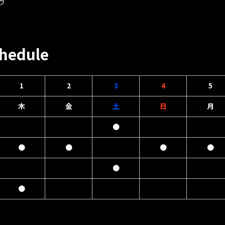
ウ
hedule
1
2
3
4
5
木
金
土
日
月
●
●
●
●
●
●
●