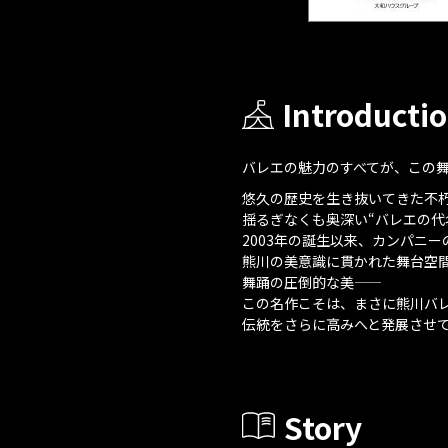
Introducti
バレエの魅力のすべてが、この舞台
悠久の歴史を生き抜いてきた不
揺るぎなくも奥深い“バレエの
2003年の誕生以来、カンパニ
熊川の美意識に貫かれた舞台空
舞踊の圧倒的な美――
この名作こそは、まさに熊川バレ
伝統をさらに高みへと発展させ
Story