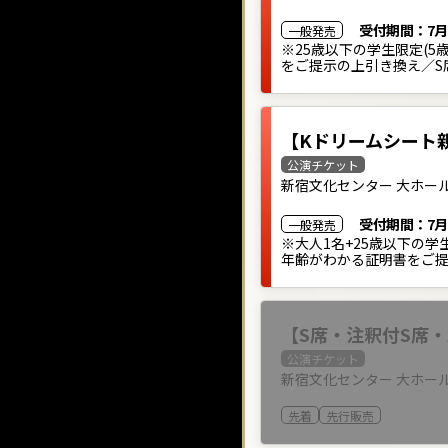
受付期間：
7月
一般発売
※25歳以下の学生限定(
をご提示の上引き換え／S
【Kドリームシート
公演チケット
新宿文化センター 大ホー
受付期間：
7月
一般発売
※大人1名+25歳以下の
年齢がわかる証明書をご提
【S席・注釈付S席・
公演チケット
新宿文化センター 大ホー
先着
先行販売