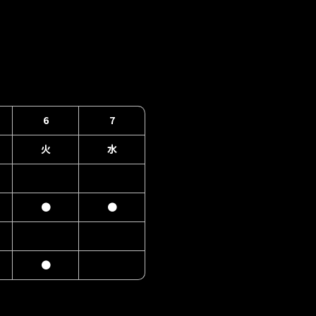
6
7
火
水
●
●
●