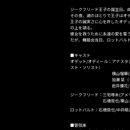
ジークフリード王子の誕生日。
その夜、湖のほとりで王子はオ
王子の誠実さに心を許したオデ
の上を語る。
彼女を救うために永遠の愛を誓
だが、舞踏会当日、ロットバル
■キャスト
オデット/オディール：アナスタ
スト・ソリスト）
横山瑠華(テューリンゲ
加瀬 栞（イングリッシ
岩井優花/日髙世
ジークフリード：三宅啄未(アメ
石橋奨也/栗山 廉/
ロットバルト：石橋奨也/中井皓
■管弦楽