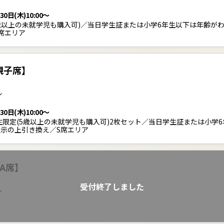
30日(木)10:00～
5歳以上の未就学児も購入可)／当日学生証または小学6年生以下は年齢が
席エリア
親子席】
ル
30日(木)10:00～
学生限定(5歳以上の未就学児も購入可)2枚セット／当日学生証または小学
示の上引き換え／S席エリア
A席】
受付終了しました
ル